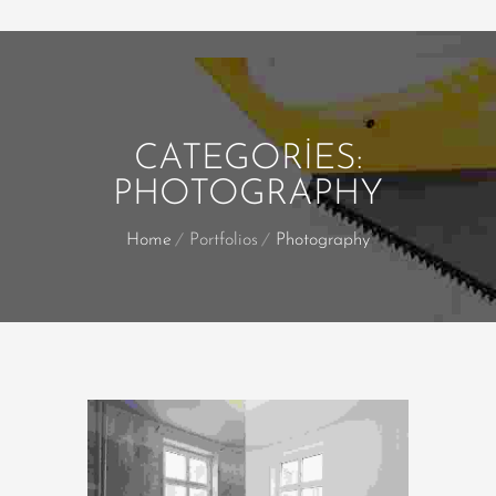
CATEGORIES:
PHOTOGRAPHY
Home
Portfolios
Photography
: Trying to access array offset on value
of type bool in
on line