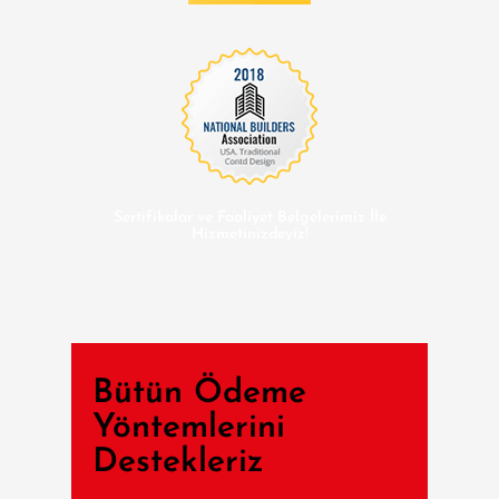
Sertifikalar ve Faaliyet Belgelerimiz İle
Hizmetinizdeyiz!
Bütün Ödeme
Yöntemlerini
Destekleriz