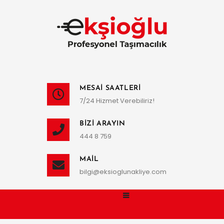
MESAI SAATLERI
7/24 Hizmet Verebiliriz!
BIZI ARAYIN
444 8 759
MAIL
bilgi@eksioglunakliye.com