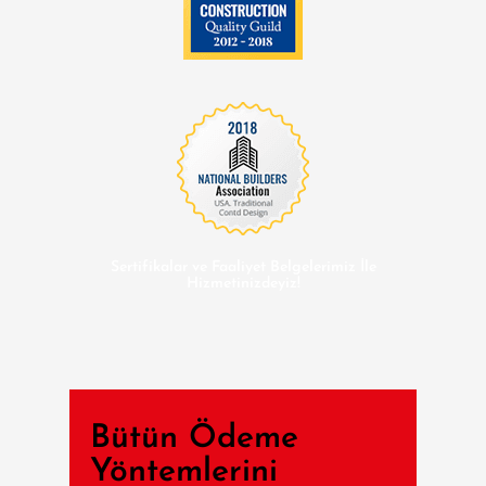
Sertifikalar ve Faaliyet Belgelerimiz İle
Hizmetinizdeyiz!
Bütün Ödeme
Yöntemlerini