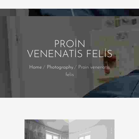
PROIN
VENENATIS FELIS
Home
Photography
Proin venenatis
felis