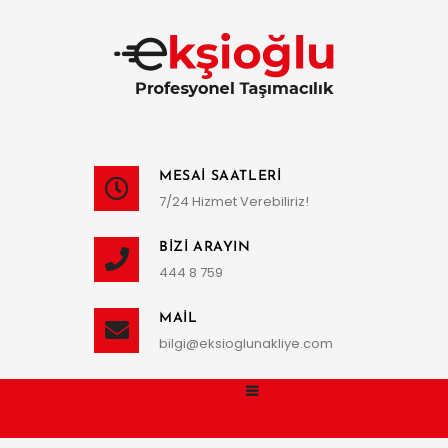
MESAI SAATLERI
7/24 Hizmet Verebiliriz!
BIZI ARAYIN
444 8 759
MAIL
bilgi@eksioglunakliye.com