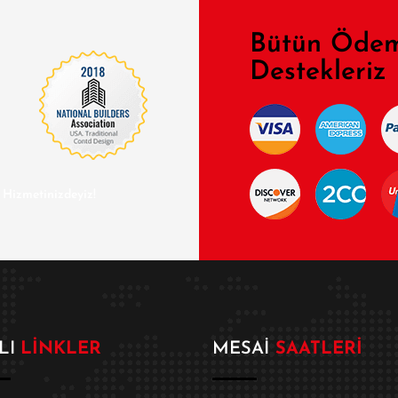
Bütün Ödem
Destekleriz
e Hizmetinizdeyiz!
LI
LINKLER
MESAI
SAATLERI