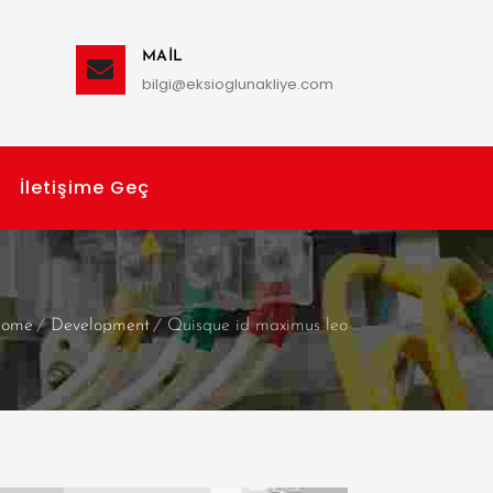
MAIL
bilgi@eksioglunakliye.com
İletişime Geç
ome
Development
Quisque id maximus leo