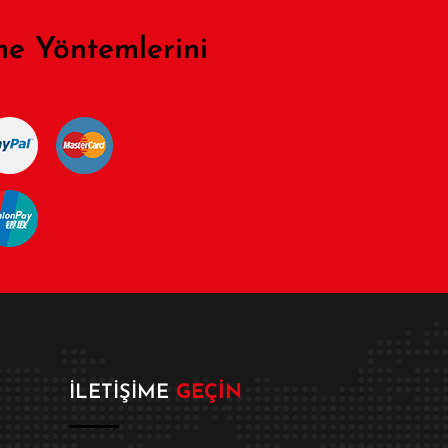
e Yöntemlerini
İLETIŞIME
GEÇIN