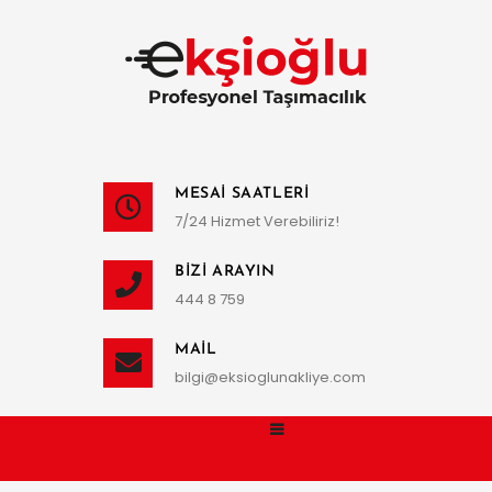
MESAI SAATLERI
7/24 Hizmet Verebiliriz!
BIZI ARAYIN
444 8 759
MAIL
bilgi@eksioglunakliye.com