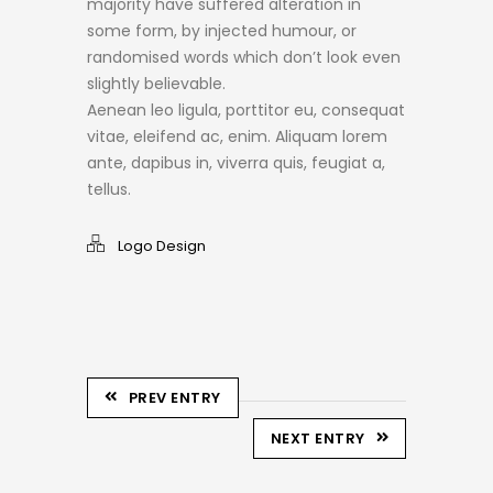
majority have suffered alteration in
some form, by injected humour, or
randomised words which don’t look even
slightly believable.
Aenean leo ligula, porttitor eu, consequat
vitae, eleifend ac, enim. Aliquam lorem
ante, dapibus in, viverra quis, feugiat a,
tellus.
Logo Design
PREV ENTRY
NEXT ENTRY