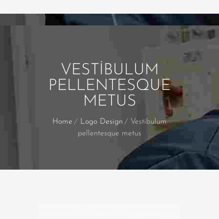
VESTIBULUM
PELLENTESQUE
METUS
Home
Logo Design
Vestibulum
pellentesque metus